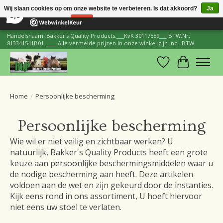
×
206
Reviews
Wij slaan cookies op om onze website te verbeteren. Is dat akkoord?
Ja
8,8
Nee
Meer over cookies »
Handelsnaam: Bakker's Quality Products.___KvK 30117559___ BTW.Nr:
813341541B01._____Alle vermelde prijzen in onze winkel zijn incl. BTW.
Verlanglijst
Winkelwa
Home
/
Persoonlijke bescherming
Persoonlijke bescherming
Wie wil er niet veilig en zichtbaar werken? U
natuurlijk, Bakker's Quality Products heeft een grote
keuze aan persoonlijke beschermingsmiddelen waar u
de nodige bescherming aan heeft. Deze artikelen
voldoen aan de wet en zijn gekeurd door de instanties.
Kijk eens rond in ons assortiment, U hoeft hiervoor
niet eens uw stoel te verlaten.