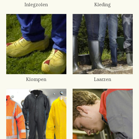
Inlegzolen
Kleding
Klompen
Laarzen