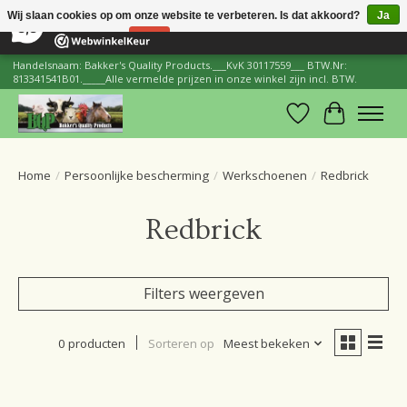
×
206
Reviews
Wij slaan cookies op om onze website te verbeteren. Is dat akkoord?
Ja
8,8
Nee
Meer over cookies »
Handelsnaam: Bakker's Quality Products.___KvK 30117559___ BTW.Nr:
813341541B01._____Alle vermelde prijzen in onze winkel zijn incl. BTW.
Verlanglijst
Winkelwa
Home
/
Persoonlijke bescherming
/
Werkschoenen
/
Redbrick
Redbrick
Filters weergeven
0 producten
Sorteren op
Meest bekeken