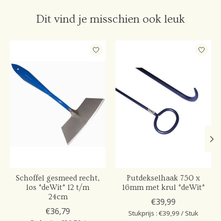
Dit vind je misschien ook leuk
Items van productcarrousel
Schoffel gesmeed recht,
Putdekselhaak 750 x
los *deWit* 12 t/m
16mm met krul *deWit*
24cm
€39,99
€36,79
Stukprijs : €39,99 / Stuk