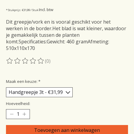
Incl. btw
* Stukprijs: €31,99 / Stuk
Dit greepje/vork en is vooral geschikt voor het
werken in de border.Het blad is wat kleiner, waardoor
je gemakkelijk tussen de planten
komt.Specificaties:Gewicht: 460 gramAfmeting:
510x110x170
(0)
De beoordeling van dit product is
0
van de 5
Maak een keuze:
*
Hoeveelheid:
Toevoegen aan winkelwagen