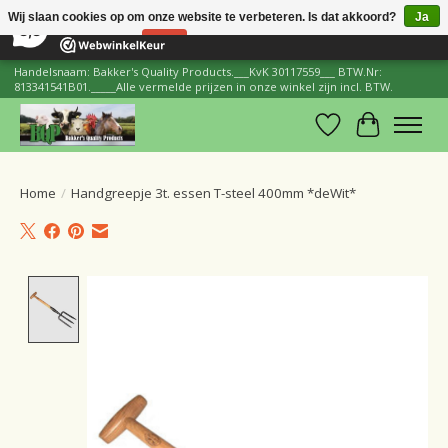
×
206
Reviews
Wij slaan cookies op om onze website te verbeteren. Is dat akkoord?
Ja
8,8
Nee
Meer over cookies »
Handelsnaam: Bakker's Quality Products.___KvK 30117559___ BTW.Nr:
813341541B01._____Alle vermelde prijzen in onze winkel zijn incl. BTW.
Verlanglijst
Winkelwa
Home
/
Handgreepje 3t. essen T-steel 400mm *deWit*
Product image slideshow Items