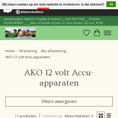
×
206
Reviews
Wij slaan cookies op om onze website te verbeteren. Is dat akkoord?
Ja
8,8
Nee
Meer over cookies »
Handelsnaam: Bakker's Quality Products.___KvK 30117559___ BTW.Nr:
813341541B01._____Alle vermelde prijzen in onze winkel zijn incl. BTW.
Verlanglijst
Winkelwa
Home
/
Afrastering
/
Ako afrastering
/
AKO 12 volt Accu-apparaten
AKO 12 volt Accu-
apparaten
Filters weergeven
11 producten
Sorteren op
Meest bekeken