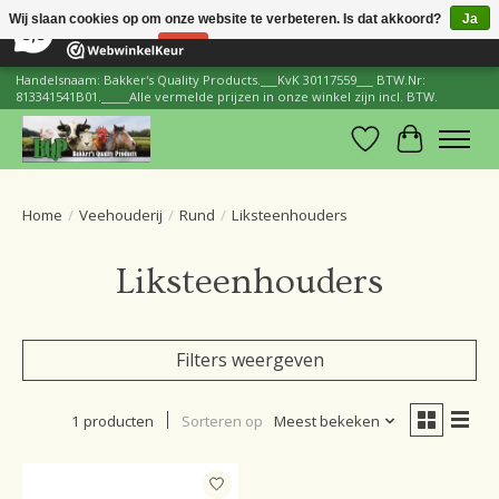
×
206
Reviews
Wij slaan cookies op om onze website te verbeteren. Is dat akkoord?
Ja
8,8
Nee
Meer over cookies »
Handelsnaam: Bakker's Quality Products.___KvK 30117559___ BTW.Nr:
813341541B01._____Alle vermelde prijzen in onze winkel zijn incl. BTW.
Verlanglijst
Winkelwa
Home
/
Veehouderij
/
Rund
/
Liksteenhouders
Liksteenhouders
Filters weergeven
1 producten
Sorteren op
Meest bekeken