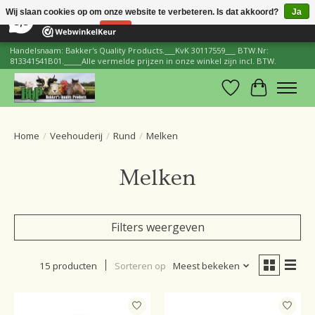
×
206
Reviews
Wij slaan cookies op om onze website te verbeteren. Is dat akkoord?
Ja
8,8
Nee
Meer over cookies »
Handelsnaam: Bakker's Quality Products.___KvK 30117559___ BTW.Nr:
813341541B01._____Alle vermelde prijzen in onze winkel zijn incl. BTW.
Verlanglijst
Winkelwa
Home
/
Veehouderij
/
Rund
/
Melken
Melken
Filters weergeven
15 producten
Sorteren op
Meest bekeken