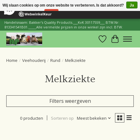
×
206
Reviews
Wij slaan cookies op om onze website te verbeteren. Is dat akkoord?
Ja
8,8
Nee
Meer over cookies »
Handelsnaam: Bakker's Quality Products.___KvK 30117559___ BTW.Nr:
813341541B01._____Alle vermelde prijzen in onze winkel zijn incl. BTW.
Verlanglijst
Winkelwa
Home
/
Veehouderij
/
Rund
/
Melkziekte
Melkziekte
Filters weergeven
0 producten
Sorteren op
Meest bekeken