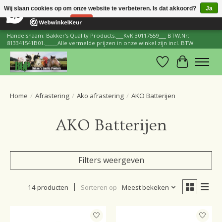
×
206
Reviews
Wij slaan cookies op om onze website te verbeteren. Is dat akkoord?
Ja
8,8
Nee
Meer over cookies »
Handelsnaam: Bakker's Quality Products.___KvK 30117559___ BTW.Nr:
813341541B01._____Alle vermelde prijzen in onze winkel zijn incl. BTW.
Verlanglijst
Winkelwa
Home
/
Afrastering
/
Ako afrastering
/
AKO Batterijen
AKO Batterijen
Filters weergeven
14 producten
Sorteren op
Meest bekeken