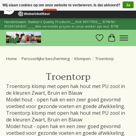
×
206
Reviews
Wij slaan cookies op om onze website te verbeteren. Is dat akkoord?
Ja
8,8
Nee
Meer over cookies »
Handelsnaam: Bakker's Quality Products.___KvK 30117559___ BTW.Nr:
813341541B01._____Alle vermelde prijzen in onze winkel zijn incl. BTW.
Verlanglijst
Winkelwa
Home
/
Persoonlijke bescherming
/
Klompen
/
Troentorp
Troentorp
Troentorp klomp met open hak hout met PU zool in
de kleuren Zwart, Bruin en Blauw
Model hout - open hak en een zeer goed gevormd
voetbed voor gezonde voeten en goede afwikkeling.
Troentorp klomp met open hak hout met PU zool in
de kleuren Zwart, Bruin en Blauw
Model hout - open hak en een zeer goed gevormd
voetbed voor gezonde voeten en goede afwikkeling.