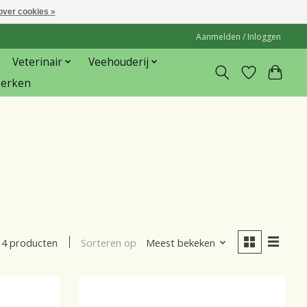
over cookies »
Aanmelden / Inloggen
Veterinair
Veehouderij
erken
Sorteren op
Meest bekeken
4 producten