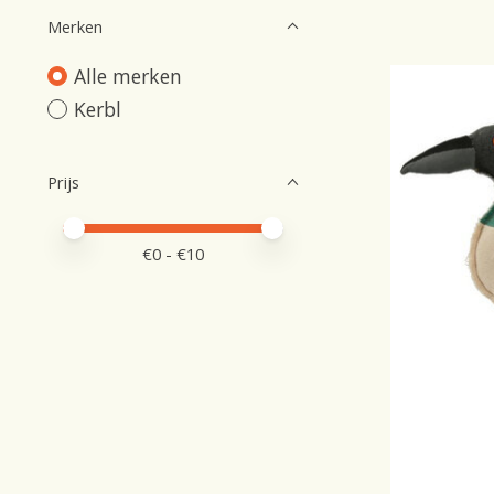
Merken
Alle merken
Kerbl
Prijs
Minimale prijswaarde
Price maximum value
€
0
- €
10