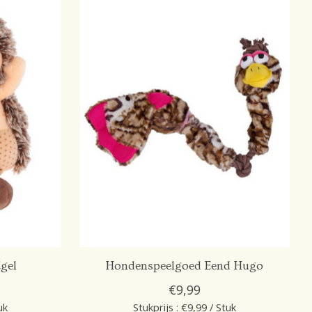
gel
Hondenspeelgoed Eend Hugo
€9,99
uk
Stukprijs : €9,99 / Stuk