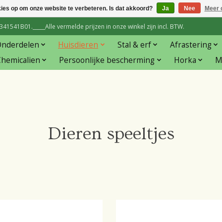
kies op om onze website te verbeteren. Is dat akkoord?
Ja
Nee
Meer 
1541B01._____Alle vermelde prijzen in onze winkel zijn incl. BTW.
Onderdelen
Huisdieren
Stal & erf
Afrastering
hemicalien
Persoonlijke bescherming
Horka
M
Dieren speeltjes