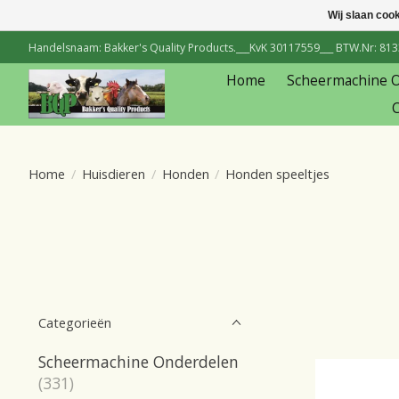
Wij slaan coo
Handelsnaam: Bakker's Quality Products.___KvK 30117559___ BTW.Nr: 81334
Home
Scheermachine 
C
Home
/
Huisdieren
/
Honden
/
Honden speeltjes
Categorieën
Scheermachine Onderdelen
(331)