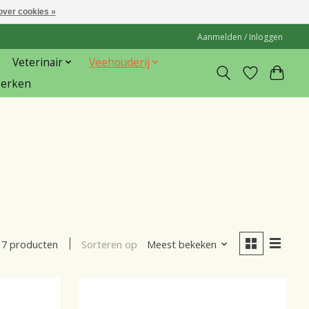
over cookies »
Aanmelden / Inloggen
Veterinair
Veehouderij
erken
Sorteren op
Meest bekeken
7 producten