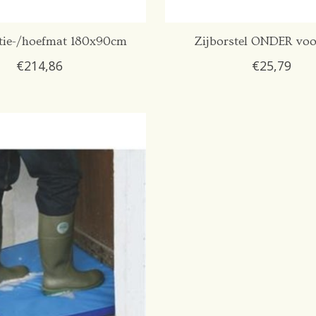
ctie-/hoefmat 180x90cm
Zijborstel ONDER vo
€214,86
€25,79