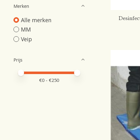
Merken
Desinfe
Alle merken
MM
Veip
Prijs
Minimale prijswaarde
Price maximum value
€
0
- €
250