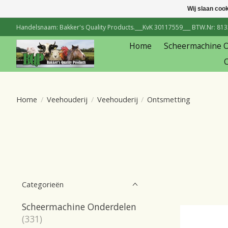
Wij slaan coo
Handelsnaam: Bakker's Quality Products.___KvK 30117559___ BTW.Nr: 81334
Home
Scheermachine 
C
Home
/
Veehouderij
/
Veehouderij
/
Ontsmetting
Categorieën
Scheermachine Onderdelen
(331)