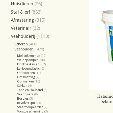
Huisdieren
(26)
Stal & erf
(853)
Afrastering
(315)
Veterinair
(32)
Veehouderij
(1113)
Scheren
(460)
Veehouderij
(470)
Mollenklemmen
(12)
Weidepompen
(50)
Drinkbakken ed
(62)
Lanbouwplastic
(0)
Onthoornen
(11)
Ontsmetting
(7)
Oormerken
(10)
Stikken
(4)
Tape en Plakband
(5)
Veedrijvers
(0)
Halamid
Bordjes
(5)
Toelati
Revolverspuit
(3)
Staartcoupeerder
(2)
Vorstbescherming
(3)