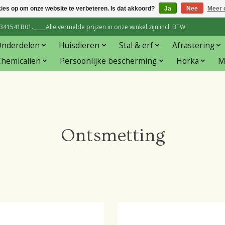
kies op om onze website te verbeteren. Is dat akkoord?
Ja
Nee
Meer 
1541B01._____Alle vermelde prijzen in onze winkel zijn incl. BTW.
Onderdelen
Huisdieren
Stal & erf
Afrastering
hemicalien
Persoonlijke bescherming
Horka
M
Ontsmetting