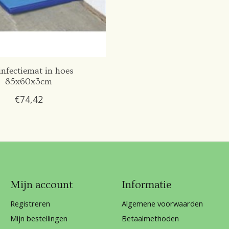
infectiemat in hoes
85x60x3cm
€74,42
Mijn account
Informatie
Registreren
Algemene voorwaarden
Mijn bestellingen
Betaalmethoden