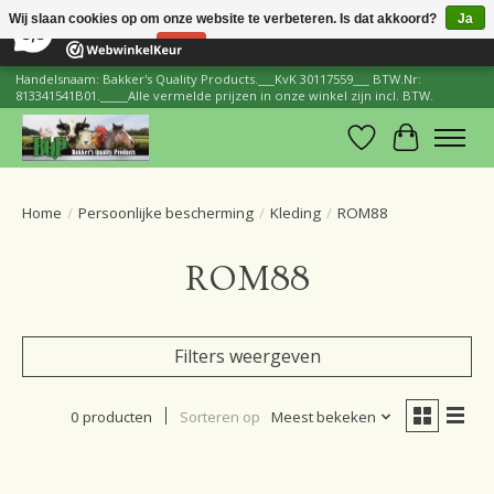
×
206
Reviews
Wij slaan cookies op om onze website te verbeteren. Is dat akkoord?
Ja
8,8
Nee
Meer over cookies »
Handelsnaam: Bakker's Quality Products.___KvK 30117559___ BTW.Nr:
813341541B01._____Alle vermelde prijzen in onze winkel zijn incl. BTW.
Verlanglijst
Winkelwa
Home
/
Persoonlijke bescherming
/
Kleding
/
ROM88
ROM88
Filters weergeven
0 producten
Sorteren op
Meest bekeken