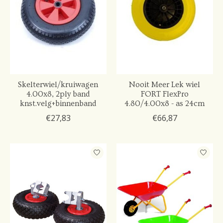
Skelterwiel/kruiwagen
Nooit Meer Lek wiel
4.00x8, 2ply band
FORT FlexPro
knst.velg+binnenband
4.80/4.00x8 - as 24cm
€27,83
€66,87