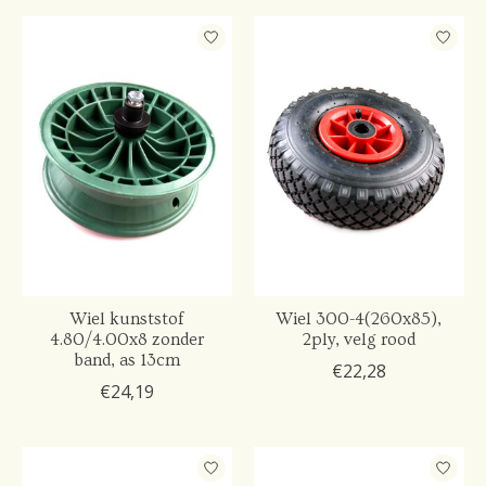
Wiel kunststof
Wiel 300-4(260x85),
4.80/4.00x8 zonder
2ply, velg rood
band, as 13cm
€22,28
€24,19