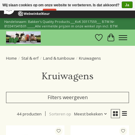
×
206
Reviews
Wij slaan cookies op om onze website te verbeteren. Is dat akkoord?
Ja
8,8
Nee
Meer over cookies »
Handelsnaam: Bakker's Quality Products.___KvK 30117559___ BTW.Nr:
813341541B01._____Alle vermelde prijzen in onze winkel zijn incl. BTW.
Verlanglijst
Winkelwa
Home
/
Stal & erf
/
Land & tuinbouw
/
Kruiwagens
Kruiwagens
Filters weergeven
44 producten
Sorteren op
Meest bekeken