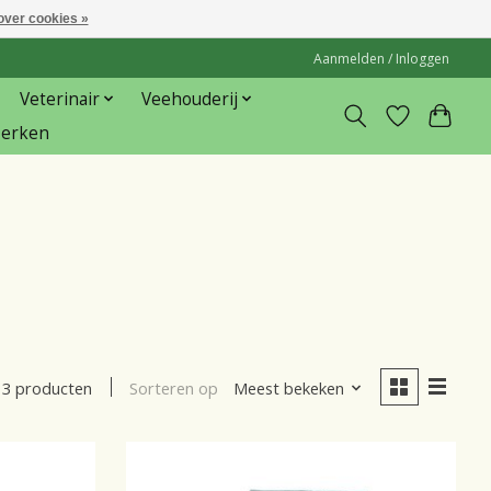
over cookies »
Aanmelden / Inloggen
Veterinair
Veehouderij
erken
Sorteren op
Meest bekeken
3 producten