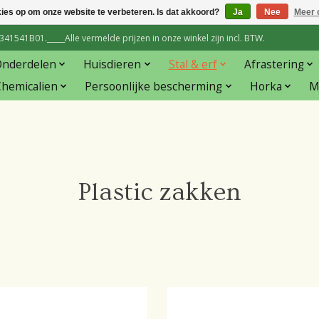
kies op om onze website te verbeteren. Is dat akkoord?
Ja
Nee
Meer 
1541B01._____Alle vermelde prijzen in onze winkel zijn incl. BTW.
Onderdelen
Huisdieren
Stal & erf
Afrastering
hemicalien
Persoonlijke bescherming
Horka
M
Plastic zakken