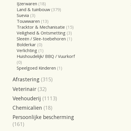
IJzerwaren
(18)
Land & tuinbouw
(379)
Suevia
(3)
Touwwaren
(13)
Tracktor & Mechanisatie
(15)
Veiligheid & Ontsmetting
(3)
Sleeën / Slee-toebehoren
(1)
Bolderkar
(0)
Verlichting
(1)
Huishoudelijk/ BBQ / Vuurkorf
(0)
Speelgoed Kinderen
(1)
Afrastering
(315)
Veterinair
(32)
Veehouderij
(1113)
Chemicalien
(18)
Persoonlijke bescherming
(161)