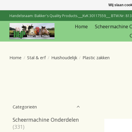
Wij slaan coo
Handelsnaam: Bakker's Quality Products.___KvK 30117559___ BTW.Nr: 81334
Home
Scheermachine 
C
Home
/
Stal & erf
/
Huishoudelijk
/
Plastic zakken
Categorieën
Scheermachine Onderdelen
(331)