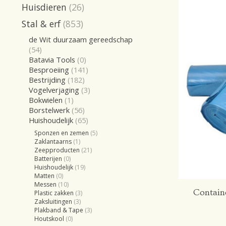
Huisdieren
(26)
Stal & erf
(853)
de Wit duurzaam gereedschap
(54)
Batavia Tools
(0)
Besproeiing
(141)
Bestrijding
(182)
Vogelverjaging
(3)
Bokwielen
(1)
Borstelwerk
(56)
Huishoudelijk
(65)
Sponzen en zemen
(5)
Zaklantaarns
(1)
Zeepproducten
(21)
Batterijen
(0)
Huishoudelijk
(19)
Matten
(0)
Messen
(10)
Contain
Plastic zakken
(3)
Zaksluitingen
(3)
Plakband & Tape
(3)
Houtskool
(0)