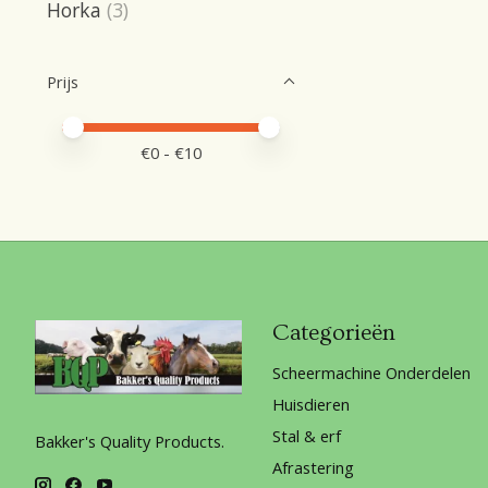
Horka
(3)
Prijs
Minimale prijswaarde
Price maximum value
€
0
- €
10
Categorieën
Scheermachine Onderdelen
Huisdieren
Stal & erf
Bakker's Quality Products.
Afrastering