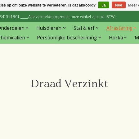
kies op om onze website te verbeteren. Is dat akkoord?
Ja
Nee
Meer 
1541B01._____Alle vermelde prijzen in onze winkel zijn incl. BTW.
Onderdelen
Huisdieren
Stal & erf
Afrastering
hemicalien
Persoonlijke bescherming
Horka
M
Draad Verzinkt