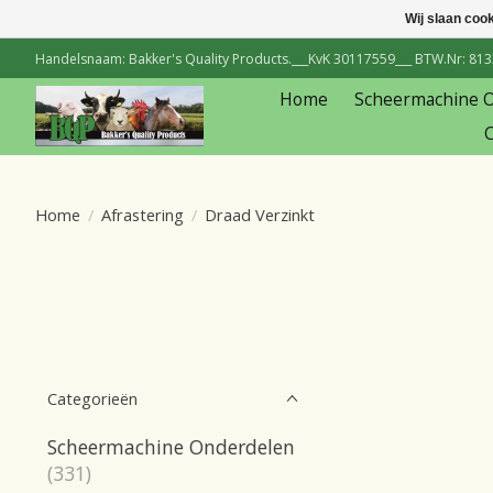
Wij slaan coo
Handelsnaam: Bakker's Quality Products.___KvK 30117559___ BTW.Nr: 81334
Home
Scheermachine 
C
Home
/
Afrastering
/
Draad Verzinkt
Categorieën
Scheermachine Onderdelen
(331)