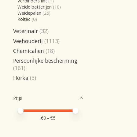
Verbinders lint
(1)
Weide batterijen
(10)
Weidepalen
(25)
Koltec
(0)
Veterinair
(32)
Veehouderij
(1113)
Chemicalien
(18)
Persoonlijke bescherming
(161)
Horka
(3)
Prijs
Minimale prijswaarde
Price maximum value
€
0
- €
5