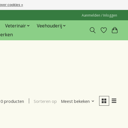
over cookies »
Aanmelden / Inloggen
Veterinair
Veehouderij
erken
Sorteren op
Meest bekeken
0 producten