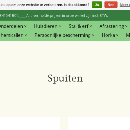
kies op om onze website te verbeteren. Is dat akkoord?
Ja
Nee
Meer 
1541B01._____Alle vermelde prijzen in onze winkel zijn incl. BTW.
Onderdelen
Huisdieren
Stal & erf
Afrastering
hemicalien
Persoonlijke bescherming
Horka
M
Spuiten