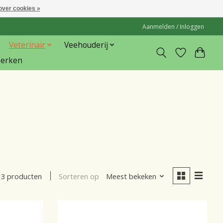
over cookies »
Aanmelden / Inloggen
Veterinair
Veehouderij
erken
Sorteren op
Meest bekeken
3 producten