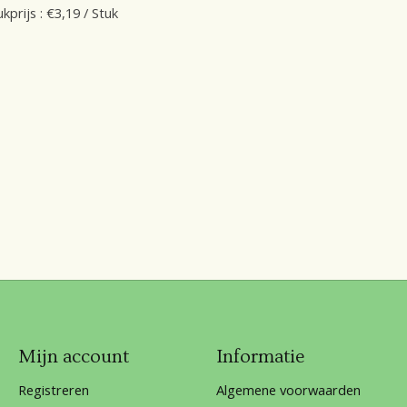
ukprijs : €3,19 / Stuk
Mijn account
Informatie
Registreren
Algemene voorwaarden