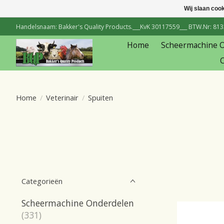
Wij slaan coo
Handelsnaam: Bakker's Quality Products.___KvK 30117559___ BTW.Nr: 81334
Home
Scheermachine 
C
Home
/
Veterinair
/
Spuiten
Categorieën
Scheermachine Onderdelen
(331)