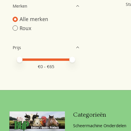
St
Merken
Alle merken
Roux
Prijs
Minimale prijswaarde
Price maximum value
€
0
- €
65
Categorieën
Scheermachine Onderdelen