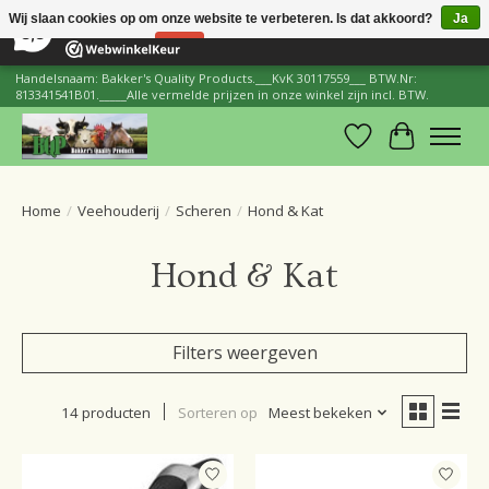
×
206
Reviews
Wij slaan cookies op om onze website te verbeteren. Is dat akkoord?
Ja
8,8
Nee
Meer over cookies »
Handelsnaam: Bakker's Quality Products.___KvK 30117559___ BTW.Nr:
813341541B01._____Alle vermelde prijzen in onze winkel zijn incl. BTW.
Verlanglijst
Winkelwa
Home
/
Veehouderij
/
Scheren
/
Hond & Kat
Hond & Kat
Filters weergeven
14 producten
Sorteren op
Meest bekeken