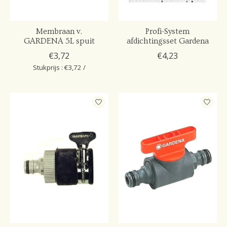
Membraan v.
Profi-System
GARDENA 5L spuit
afdichtingsset Gardena
€3,72
€4,23
Stukprijs : €3,72 /