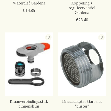
Waterdief Gardena
Koppeling +
reguleerventiel
€14,85
Gardena
€23,40
Kraanverbindingsstuk
Draadadapter Gardena
binnenshuis
*blister*