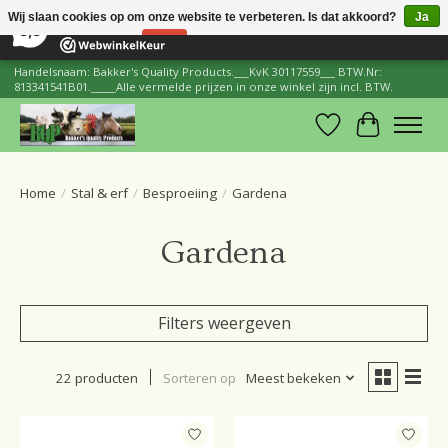
×
206
Reviews
Wij slaan cookies op om onze website te verbeteren. Is dat akkoord?
Ja
8,8
Nee
Meer over cookies »
Handelsnaam: Bakker's Quality Products.___KvK 30117559___ BTW.Nr:
813341541B01._____Alle vermelde prijzen in onze winkel zijn incl. BTW.
Verlanglijst
Winkelwa
Home
/
Stal & erf
/
Besproeiing
/
Gardena
Gardena
Filters weergeven
22 producten
Sorteren op
Meest bekeken