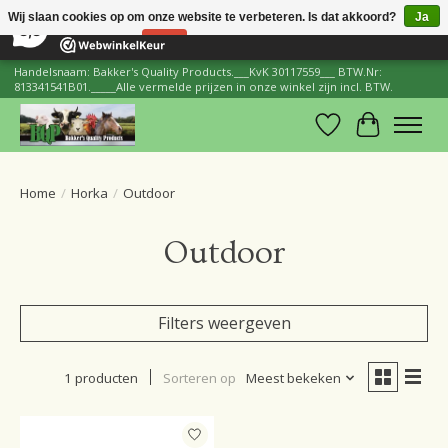
×
206
Reviews
Wij slaan cookies op om onze website te verbeteren. Is dat akkoord?
Ja
8,8
Nee
Meer over cookies »
Handelsnaam: Bakker's Quality Products.___KvK 30117559___ BTW.Nr:
813341541B01._____Alle vermelde prijzen in onze winkel zijn incl. BTW.
Verlanglijst
Winkelwa
Home
/
Horka
/
Outdoor
Outdoor
Filters weergeven
1 producten
Sorteren op
Meest bekeken