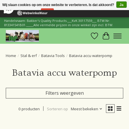
×
206
Reviews
Wij slaan cookies op om onze website te verbeteren. Is dat akkoord?
Ja
8,8
Nee
Meer over cookies »
Handelsnaam: Bakker's Quality Products.___KvK 30117559___ BTW.Nr:
813341541B01._____Alle vermelde prijzen in onze winkel zijn incl. BTW.
Verlanglijst
Winkelwa
Home
/
Stal & erf
/
Batavia Tools
/
Batavia accu waterpomp
Batavia accu waterpomp
Filters weergeven
0 producten
Sorteren op
Meest bekeken