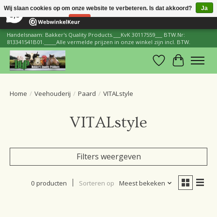
×
206
Reviews
Wij slaan cookies op om onze website te verbeteren. Is dat akkoord?
Ja
8,8
Nee
Meer over cookies »
Handelsnaam: Bakker's Quality Products.___KvK 30117559___ BTW.Nr:
813341541B01._____Alle vermelde prijzen in onze winkel zijn incl. BTW.
Verlanglijst
Winkelwa
Home
/
Veehouderij
/
Paard
/
VITALstyle
VITALstyle
Filters weergeven
0 producten
Sorteren op
Meest bekeken