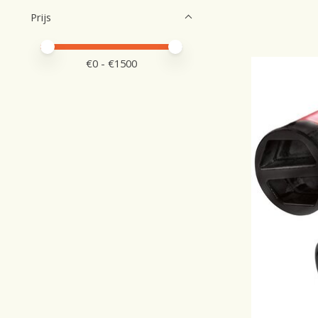
Prijs
Minimale prijswaarde
Price maximum value
€
0
- €
1500