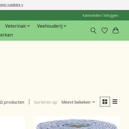
over cookies »
Aanmelden / Inloggen
Veterinair
Veehouderij
erken
Sorteren op
Meest bekeken
42 producten