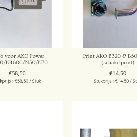
fo voor AKO Power
Print AKO B320 & B50
0/N4800/N50/N70
(schakelprint)
€58,50
€14,50
kprijs : €58,50 / Stuk
Stukprijs : €14,50 / S