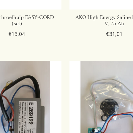
chroefhulp EASY-CORD
AKO High Energy Saline b
(set)
V, 75 Ah
€13,04
€31,01