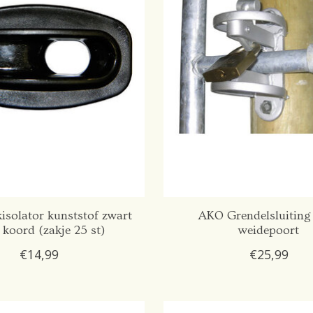
solator kunststof zwart
AKO Grendelsluiting
 koord (zakje 25 st)
weidepoort
€14,99
€25,99