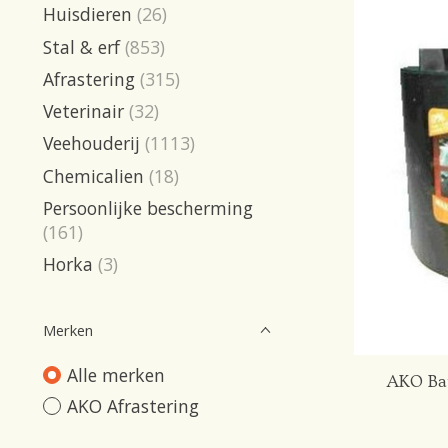
Huisdieren
(26)
Stal & erf
(853)
Afrastering
(315)
Veterinair
(32)
Veehouderij
(1113)
Chemicalien
(18)
Persoonlijke bescherming
(161)
Horka
(3)
Merken
Alle merken
AKO Bat
AKO Afrastering