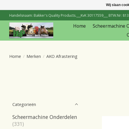
Wij slaan coo
Handelsnaam: Bakker's Quality Products.___KvK 30117559___ BTW.Nr: 81334
Home
Scheermachine 
C
Home
/
Merken
/
AKO Afrastering
Categorieën
Scheermachine Onderdelen
(331)