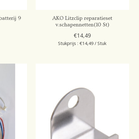
atterij 9
AKO Litzclip reparatieset
v.schapennetten(10 St)
€14,49
Stukprijs : €14,49 / Stuk