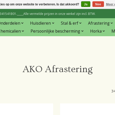
kies op om onze website te verbeteren. Is dat akkoord?
Ja
Nee
Meer 
1541B01._____Alle vermelde prijzen in onze winkel zijn incl. BTW.
Onderdelen
Huisdieren
Stal & erf
Afrastering
hemicalien
Persoonlijke bescherming
Horka
M
AKO Afrastering
3