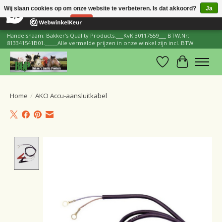
×
206
Reviews
Wij slaan cookies op om onze website te verbeteren. Is dat akkoord?
Ja
8,8
Nee
Meer over cookies »
Handelsnaam: Bakker's Quality Products.___KvK 30117559___ BTW.Nr:
813341541B01._____Alle vermelde prijzen in onze winkel zijn incl. BTW.
Verlanglijst
Winkelwa
Home
/
AKO Accu-aansluitkabel
Product image slideshow Items