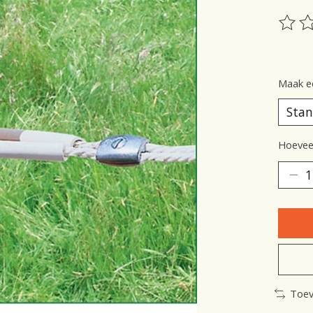
De be
Maak e
Hoeveel
Toev