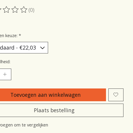
(0)
oordeling van dit product is
0
van de 5
en keuze:
*
heid:
Toevoegen aan winkelwagen
Plaats bestelling
oegen om te vergelijken