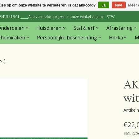
kies op om onze website te verbeteren. Is dat akkoord?
Ja
Nee
Meer 
1541B01._____Alle vermelde prijzen in onze winkel zijn incl. BTW.
Onderdelen
Huisdieren
Stal & erf
Afrastering
hemicalien
Persoonlijke bescherming
Horka
M
st)
AK
wi
Artike
€22,
Incl. bt