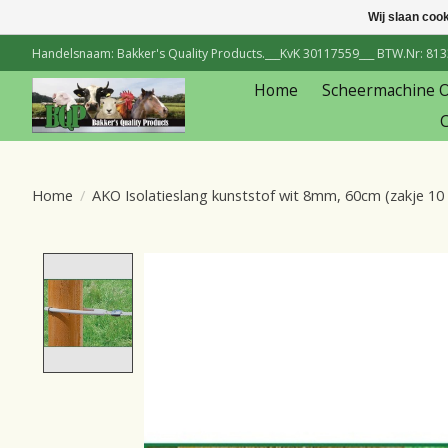
Wij slaan coo
Handelsnaam: Bakker's Quality Products.___KvK 30117559___ BTW.Nr: 81334
Home
Scheermachine 
C
Home
/
AKO Isolatieslang kunststof wit 8mm, 60cm (zakje 10 
Product image slideshow Items