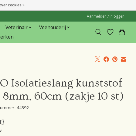
over cookies »
Aanmelden / Inloggen
Veterinair
Veehouderij
erken
O Isolatieslang kunststof
t 8mm, 60cm (zakje 10 st)
lnummer: 44392
03
w