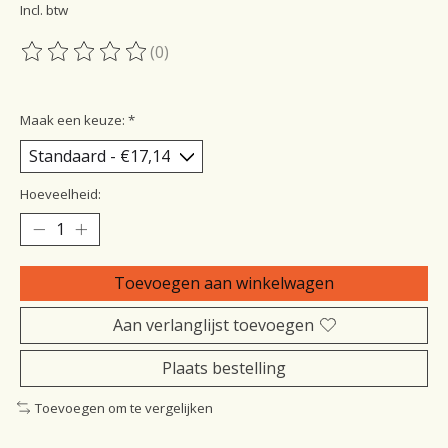
Incl. btw
(0)
De beoordeling van dit product is
0
van de 5
Maak een keuze:
*
Hoeveelheid:
Toevoegen aan winkelwagen
Aan verlanglijst toevoegen
Plaats bestelling
Toevoegen om te vergelijken