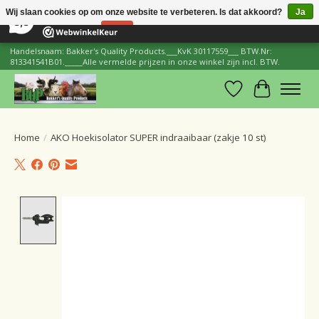
×
206
Reviews
Wij slaan cookies op om onze website te verbeteren. Is dat akkoord?
Ja
8,8
Nee
Meer over cookies »
Handelsnaam: Bakker's Quality Products.___KvK 30117559___ BTW.Nr:
813341541B01._____Alle vermelde prijzen in onze winkel zijn incl. BTW.
Verlanglijst
Winkelwa
Home
/
AKO Hoekisolator SUPER indraaibaar (zakje 10 st)
Product image slideshow Items