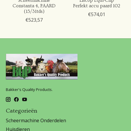
Scheermachine
Liscop Equi-Clip
Constanta 4, PAARD
Perfekt accu paard 102
(15/31tds)
€574,01
€523,57
Bakker's Quality Products.
Categorieën
Scheermachine Onderdelen
Huisdieren