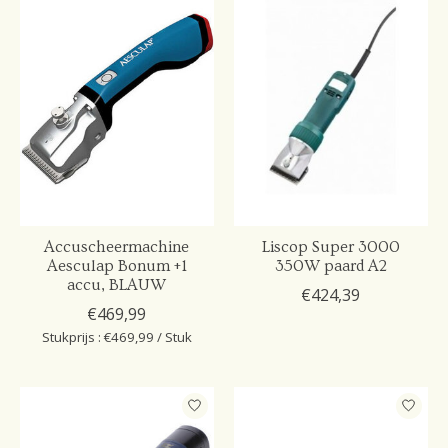
Accuscheermachine
Liscop Super 3000
Aesculap Bonum +1
350W paard A2
accu, BLAUW
€424,39
€469,99
Stukprijs : €469,99 / Stuk