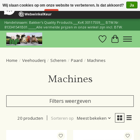
×
206
Reviews
Wij slaan cookies op om onze website te verbeteren. Is dat akkoord?
Ja
8,8
Nee
Meer over cookies »
Handelsnaam: Bakker's Quality Products.___KvK 30117559___ BTW.Nr:
813341541B01._____Alle vermelde prijzen in onze winkel zijn incl. BTW.
Verlanglijst
Winkelwa
Home
/
Veehouderij
/
Scheren
/
Paard
/
Machines
Machines
Filters weergeven
20 producten
Sorteren op
Meest bekeken