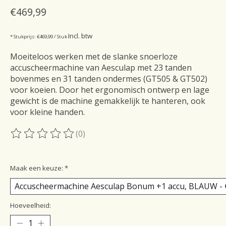
€469,99
Incl. btw
* Stukprijs: €469,99 / Stuk
Moeiteloos werken met de slanke snoerloze
accuscheermachine van Aesculap met 23 tanden
bovenmes en 31 tanden ondermes (GT505 & GT502)
voor koeien. Door het ergonomisch ontwerp en lage
gewicht is de machine gemakkelijk te hanteren, ook
voor kleine handen.
(0)
De beoordeling van dit product is
0
van de 5
Maak een keuze:
*
Hoeveelheid: