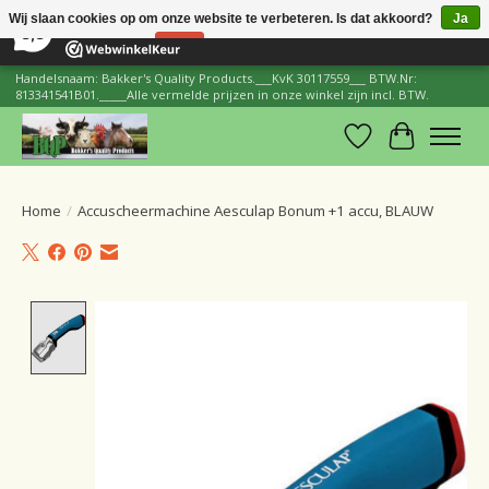
×
206
Reviews
Wij slaan cookies op om onze website te verbeteren. Is dat akkoord?
Ja
8,8
Nee
Meer over cookies »
Handelsnaam: Bakker's Quality Products.___KvK 30117559___ BTW.Nr:
813341541B01._____Alle vermelde prijzen in onze winkel zijn incl. BTW.
Verlanglijst
Winkelwa
Home
/
Accuscheermachine Aesculap Bonum +1 accu, BLAUW
Product image slideshow Items