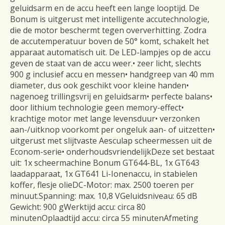
geluidsarm en de accu heeft een lange looptijd. De
Bonum is uitgerust met intelligente accutechnologie,
die de motor beschermt tegen oververhitting. Zodra
de accutemperatuur boven de 50° komt, schakelt het
apparaat automatisch uit. De LED-lampjes op de accu
geven de staat van de accu weer.• zeer licht, slechts
900 g inclusief accu en messen• handgreep van 40 mm
diameter, dus ook geschikt voor kleine handen•
nagenoeg trillingsvrij en geluidsarm• perfecte balans•
door lithium technologie geen memory-effect•
krachtige motor met lange levensduur• verzonken
aan-/uitknop voorkomt per ongeluk aan- of uitzetten•
uitgerust met slijtvaste Aesculap scheermessen uit de
Econom-serie• onderhoudsvriendelijkDeze set bestaat
uit: 1x scheermachine Bonum GT644-BL, 1x GT643
laadapparaat, 1x GT641 Li-Ionenaccu, in stabielen
koffer, flesje olieDC-Motor: max. 2500 toeren per
minuut.Spanning: max. 10,8 VGeluidsniveau: 65 dB
Gewicht: 900 gWerktijd accu: circa 80
minutenOplaadtijd accu: circa 55 minutenAfmeting