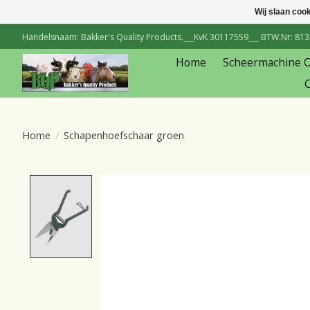
Wij slaan coo
Handelsnaam: Bakker's Quality Products.___KvK 30117559___ BTW.Nr: 81334
Home
Scheermachine 
C
Home
/
Schapenhoefschaar groen
Product image slideshow Items