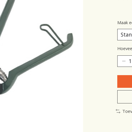
De be
Maak e
Hoeveel
Toev