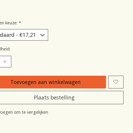
oordeling van dit product is
0
van de 5
en keuze:
*
heid:
Toevoegen aan winkelwagen
Plaats bestelling
oegen om te vergelijken