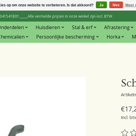
kies op om onze website te verbeteren. Is dat akkoord?
Ja
Nee
Meer 
1541B01._____Alle vermelde prijzen in onze winkel zijn incl. BTW.
Onderdelen
Huisdieren
Stal & erf
Afrastering
hemicalien
Persoonlijke bescherming
Horka
M
Sc
Artike
€17,
Incl. bt