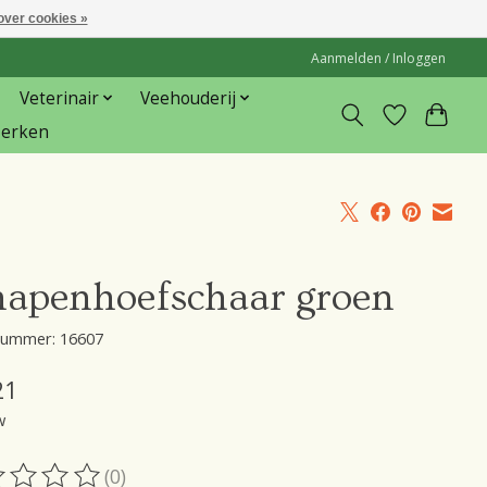
over cookies »
Aanmelden / Inloggen
Veterinair
Veehouderij
erken
hapenhoefschaar groen
lnummer: 16607
21
w
(0)