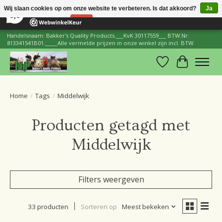
×
206
Reviews
Wij slaan cookies op om onze website te verbeteren. Is dat akkoord?
Ja
8,8
Nee
Meer over cookies »
Handelsnaam: Bakker's Quality Products.___KvK 30117559___ BTW.Nr:
813341541B01._____Alle vermelde prijzen in onze winkel zijn incl. BTW.
Verlanglijst
Winkelwa
Home
/
Tags
/
Middelwijk
Producten getagd met
Middelwijk
Filters weergeven
33 producten
Sorteren op
Meest bekeken