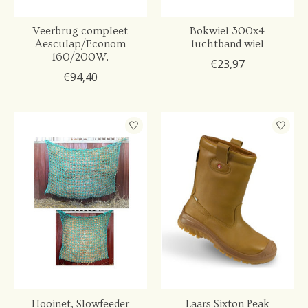
Veerbrug compleet
Bokwiel 300x4
Aesculap/Econom
luchtband wiel
160/200W.
€23,97
€94,40
Hooinet, Slowfeeder
Laars Sixton Peak