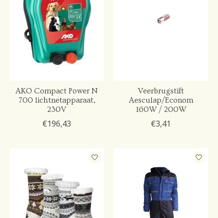
AKO Compact Power N
Veerbrugstift
700 lichtnetapparaat,
Aesculap/Econom
230V
160W / 200W
€196,43
€3,41