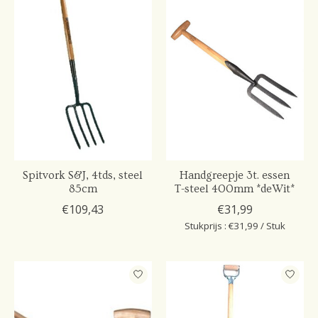
Spitvork S&J, 4tds, steel
Handgreepje 3t. essen
85cm
T-steel 400mm *deWit*
€109,43
€31,99
Stukprijs : €31,99 / Stuk