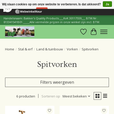
×
206
Reviews
Wij slaan cookies op om onze website te verbeteren. Is dat akkoord?
Ja
8,8
Nee
Meer over cookies »
Handelsnaam: Bakker's Quality Products.___KvK 30117559___ BTW.Nr:
813341541B01._____Alle vermelde prijzen in onze winkel zijn incl. BTW.
Verlanglijst
Winkelwa
Home
/
Stal & erf
/
Land & tuinbouw
/
Vorken
/
Spitvorken
Spitvorken
Filters weergeven
6 producten
Sorteren op
Meest bekeken