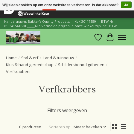
×
206
Reviews
Wij slaan cookies op om onze website te verbeteren. Is dat akkoord?
Ja
8,8
Nee
Meer over cookies »
Handelsnaam: Bakker's Quality Products.___KvK 30117559___ BTW.Nr:
813341541B01._____Alle vermelde prijzen in onze winkel zijn incl. BTW.
Verlanglijst
Winkelwa
Home
/
Stal & erf
/
Land & tuinbouw
/
Klus & hand gereedschap
/
Schildersbenodigdheden
/
Verfkrabbers
Verfkrabbers
Filters weergeven
0 producten
Sorteren op
Meest bekeken