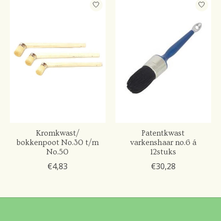
Kromkwast/
Patentkwast
bokkenpoot No.30 t/m
varkenshaar no.6 á
No.50
12stuks
€4,83
€30,28