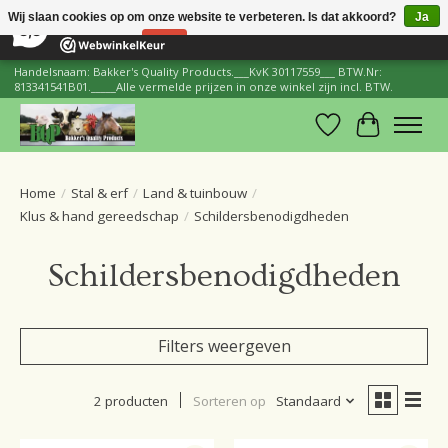
×
206
Reviews
Wij slaan cookies op om onze website te verbeteren. Is dat akkoord?
Ja
8,8
Nee
Meer over cookies »
Handelsnaam: Bakker's Quality Products.___KvK 30117559___ BTW.Nr:
813341541B01._____Alle vermelde prijzen in onze winkel zijn incl. BTW.
Verlanglijst
Winkelwa
Home
/
Stal & erf
/
Land & tuinbouw
/
Klus & hand gereedschap
/
Schildersbenodigdheden
Schildersbenodigdheden
Filters weergeven
2 producten
Sorteren op
Standaard