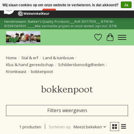
×
206
Reviews
Wij slaan cookies op om onze website te verbeteren. Is dat akkoord?
Ja
8,8
Nee
Meer over cookies »
Handelsnaam: Bakker's Quality Products.___KvK 30117559___ BTW.Nr:
813341541B01._____Alle vermelde prijzen in onze winkel zijn incl. BTW.
Verlanglijst
Winkelwa
Home
/
Stal & erf
/
Land & tuinbouw
/
Klus & hand gereedschap
/
Schildersbenodigdheden
/
Kromkwast
/
bokkenpoot
bokkenpoot
Filters weergeven
1 producten
Sorteren op
Meest bekeken