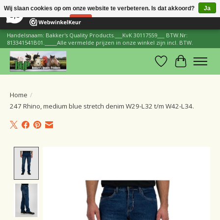
×
206
Reviews
Wij slaan cookies op om onze website te verbeteren. Is dat akkoord?
Ja
8,8
Nee
Meer over cookies »
Handelsnaam: Bakker's Quality Products.___KvK 30117559___ BTW.Nr:
813341541B01._____Alle vermelde prijzen in onze winkel zijn incl. BTW.
Verlanglijst
Winkelwa
Home
/
247 Rhino, medium blue stretch denim W29-L32 t/m W42-L34.
Product image slideshow Items