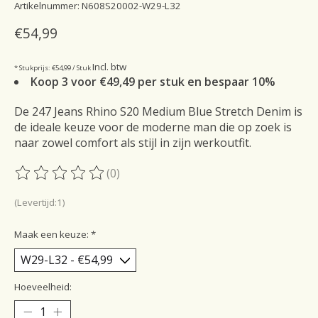
Artikelnummer: N608S20002-W29-L32
€54,99
Incl. btw
* Stukprijs: €54,99 / Stuk
Koop 3 voor €49,49 per stuk en bespaar 10%
De 247 Jeans Rhino S20 Medium Blue Stretch Denim is
de ideale keuze voor de moderne man die op zoek is
naar zowel comfort als stijl in zijn werkoutfit.
(0)
De beoordeling van dit product is
0
van de 5
(Levertijd:1)
Maak een keuze:
*
Hoeveelheid: