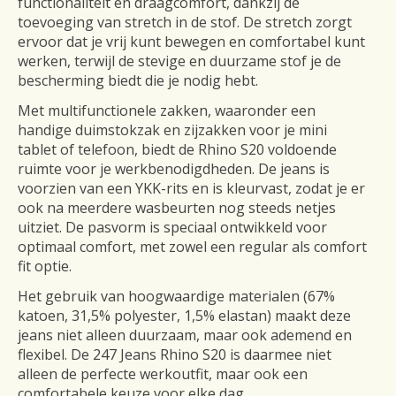
functionaliteit en draagcomfort, dankzij de
toevoeging van stretch in de stof. De stretch zorgt
ervoor dat je vrij kunt bewegen en comfortabel kunt
werken, terwijl de stevige en duurzame stof je de
bescherming biedt die je nodig hebt.
Met multifunctionele zakken, waaronder een
handige duimstokzak en zijzakken voor je mini
tablet of telefoon, biedt de Rhino S20 voldoende
ruimte voor je werkbenodigdheden. De jeans is
voorzien van een YKK-rits en is kleurvast, zodat je er
ook na meerdere wasbeurten nog steeds netjes
uitziet. De pasvorm is speciaal ontwikkeld voor
optimaal comfort, met zowel een regular als comfort
fit optie.
Het gebruik van hoogwaardige materialen (67%
katoen, 31,5% polyester, 1,5% elastan) maakt deze
jeans niet alleen duurzaam, maar ook ademend en
flexibel. De 247 Jeans Rhino S20 is daarmee niet
alleen de perfecte werkoutfit, maar ook een
comfortabele keuze voor elke dag.