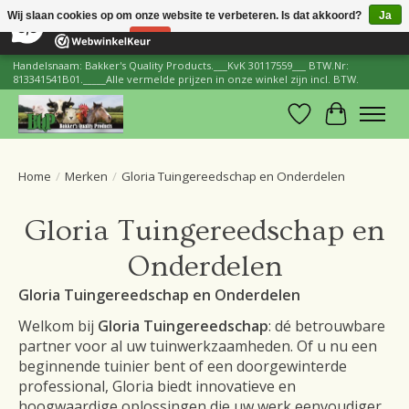
×
206
Reviews
Wij slaan cookies op om onze website te verbeteren. Is dat akkoord?
Ja
8,8
Nee
Meer over cookies »
Handelsnaam: Bakker's Quality Products.___KvK 30117559___ BTW.Nr:
813341541B01._____Alle vermelde prijzen in onze winkel zijn incl. BTW.
Verlanglijst
Winkelwa
Home
/
Merken
/
Gloria Tuingereedschap en Onderdelen
Gloria Tuingereedschap en
Onderdelen
Gloria Tuingereedschap en Onderdelen
Welkom bij
Gloria Tuingereedschap
: dé betrouwbare
partner voor al uw tuinwerkzaamheden. Of u nu een
beginnende tuinier bent of een doorgewinterde
professional, Gloria biedt innovatieve en
hoogwaardige oplossingen die uw werk eenvoudiger,