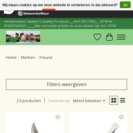
×
206
Reviews
Wij slaan cookies op om onze website te verbeteren. Is dat akkoord?
Ja
8,8
Nee
Meer over cookies »
Handelsnaam: Bakker's Quality Products.___KvK 30117559___ BTW.Nr:
813341541B01._____Alle vermelde prijzen in onze winkel zijn incl. BTW.
Verlanglijst
Winkelwa
Home
/
Merken
/
Freund
Filters weergeven
23 producten
Sorteren op
Meest bekeken