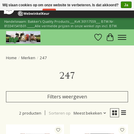
×
206
Reviews
Wij slaan cookies op om onze website te verbeteren. Is dat akkoord?
Ja
8,8
Nee
Meer over cookies »
Handelsnaam: Bakker's Quality Products.___KvK 30117559___ BTW.Nr:
813341541B01._____Alle vermelde prijzen in onze winkel zijn incl. BTW.
Verlanglijst
Winkelwa
Home
/
Merken
/
247
247
Filters weergeven
2 producten
Sorteren op
Meest bekeken