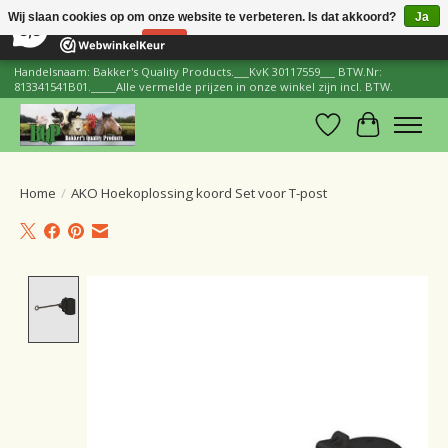
×
206
Reviews
Wij slaan cookies op om onze website te verbeteren. Is dat akkoord?
Ja
8,8
Nee
Meer over cookies »
Handelsnaam: Bakker's Quality Products.___KvK 30117559___ BTW.Nr:
813341541B01._____Alle vermelde prijzen in onze winkel zijn incl. BTW.
Verlanglijst
Winkelwa
Home
/
AKO Hoekoplossing koord Set voor T-post
Product image slideshow Items