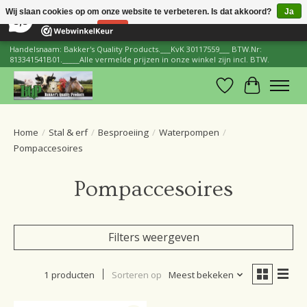
×
206
Reviews
Wij slaan cookies op om onze website te verbeteren. Is dat akkoord?
Ja
8,8
Nee
Meer over cookies »
Handelsnaam: Bakker's Quality Products.___KvK 30117559___ BTW.Nr:
813341541B01._____Alle vermelde prijzen in onze winkel zijn incl. BTW.
Verlanglijst
Winkelwa
Home
/
Stal & erf
/
Besproeiing
/
Waterpompen
/
Pompaccesoires
Pompaccesoires
Filters weergeven
1 producten
Sorteren op
Meest bekeken