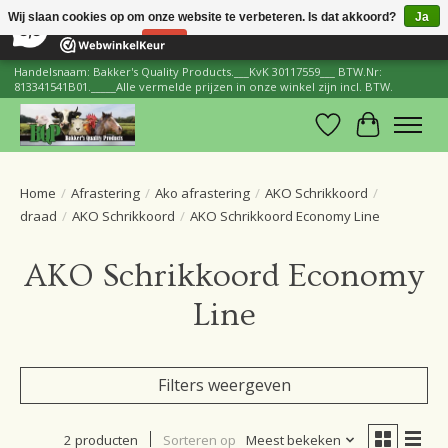
×
206
Reviews
Wij slaan cookies op om onze website te verbeteren. Is dat akkoord?
Ja
8,8
Nee
Meer over cookies »
Handelsnaam: Bakker's Quality Products.___KvK 30117559___ BTW.Nr:
813341541B01._____Alle vermelde prijzen in onze winkel zijn incl. BTW.
Verlanglijst
Winkelwa
Home
/
Afrastering
/
Ako afrastering
/
AKO Schrikkoord
/
draad
/
AKO Schrikkoord
/
AKO Schrikkoord Economy Line
AKO Schrikkoord Economy
Line
Filters weergeven
2 producten
Sorteren op
Meest bekeken