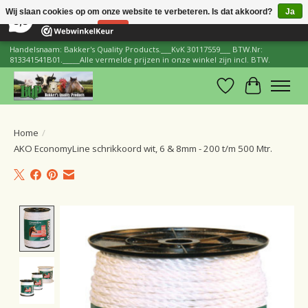
×
206
Reviews
Wij slaan cookies op om onze website te verbeteren. Is dat akkoord?
Ja
8,8
Nee
Meer over cookies »
Handelsnaam: Bakker's Quality Products.___KvK 30117559___ BTW.Nr:
813341541B01._____Alle vermelde prijzen in onze winkel zijn incl. BTW.
Verlanglijst
Winkelwa
Home
/
AKO EconomyLine schrikkoord wit, 6 & 8mm - 200 t/m 500 Mtr.
Product image slideshow Items