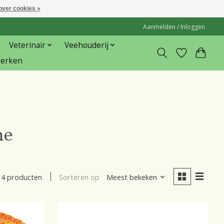
over cookies »
Aanmelden / Inloggen
Veterinair
Veehouderij
erken
ne
Sorteren op
Meest bekeken
4 producten