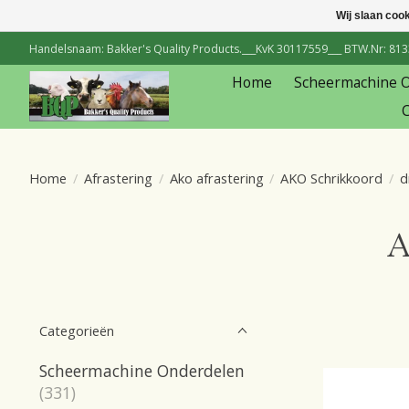
Wij slaan coo
Handelsnaam: Bakker's Quality Products.___KvK 30117559___ BTW.Nr: 81334
Home
Scheermachine 
C
Home
/
Afrastering
/
Ako afrastering
/
AKO Schrikkoord
/
d
A
Categorieën
Scheermachine Onderdelen
(331)