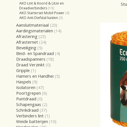
AKO Lint & Koord & Litze en
Stu
Draadverbinders
(13)
AKO Starterset Mobil Power
(4)
AKO Anti Diefstal kasten
(3)
Aansluitmateriaal
(20)
Aardingsmaterialen
(14)
Afrastering
(23)
Afrasternet
(24)
Beveiliging
(5)
Bind- en Spandraad
(4)
Draadspanners
(18)
Draad Verzinkt
(0)
Gripple
(1)
Hamers en Handhei
(5)
Haspels
(9)
Isolatoren
(47)
Poortgrepen
(6)
Puntdraad
(0)
Schapengaas
(2)
Schrikdraad
(37)
Verbinders lint
(1)
Weide batterijen
(10)