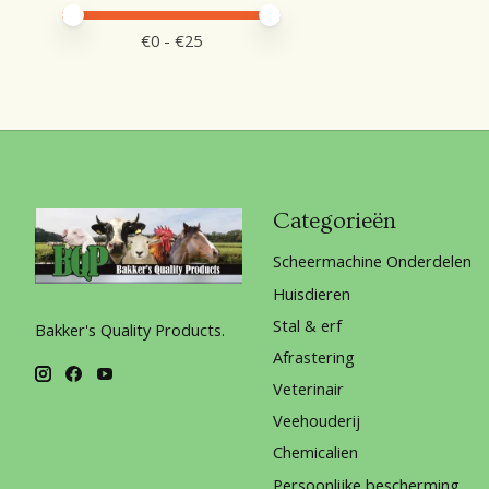
Minimale prijswaarde
Price maximum value
€
0
- €
25
Categorieën
Scheermachine Onderdelen
Huisdieren
Stal & erf
Bakker's Quality Products.
Afrastering
Veterinair
Veehouderij
Chemicalien
Persoonlijke bescherming