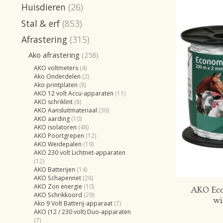
Huisdieren
(26)
Stal & erf
(853)
Afrastering
(315)
Ako afrastering
(258)
AKO voltmeters
(4)
Ako Onderdelen
(2)
Ako printplaten
(8)
AKO 12 volt Accu-apparaten
(11)
AKO schriklint
(8)
AKO Aansluitmateriaal
(36)
AKO aarding
(10)
AKO isolatoren
(48)
AKO Poortgrepen
(12)
AKO Weidepalen
(19)
AKO 230 volt Lichtnet-apparaten
(12)
AKO Batterijen
(14)
AKO Schapennet
(28)
AKO Zon energie
(10)
AKO Eco
AKO Schrikkoord
(29)
wi
Ako 9 Volt Batterij-apparaat
(7)
AKO (12 / 230 volt) Duo-apparaten
(7)