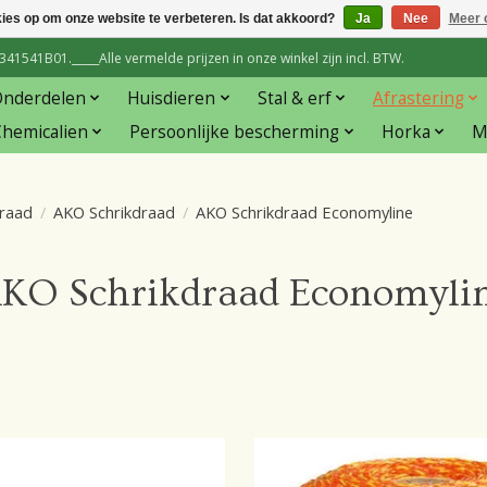
kies op om onze website te verbeteren. Is dat akkoord?
Ja
Nee
Meer 
1541B01._____Alle vermelde prijzen in onze winkel zijn incl. BTW.
Onderdelen
Huisdieren
Stal & erf
Afrastering
hemicalien
Persoonlijke bescherming
Horka
M
raad
/
AKO Schrikdraad
/
AKO Schrikdraad Economyline
KO Schrikdraad Economyli