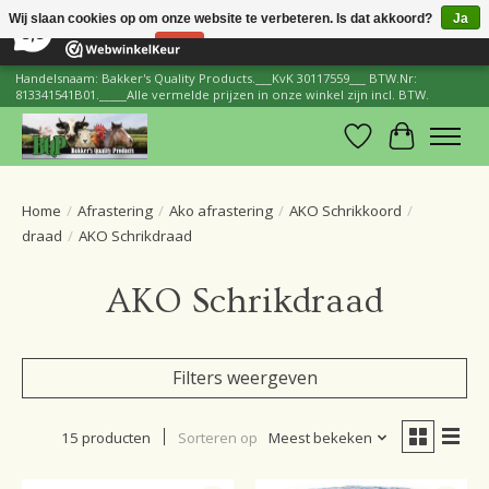
×
206
Reviews
Wij slaan cookies op om onze website te verbeteren. Is dat akkoord?
Ja
8,8
Nee
Meer over cookies »
Handelsnaam: Bakker's Quality Products.___KvK 30117559___ BTW.Nr:
813341541B01._____Alle vermelde prijzen in onze winkel zijn incl. BTW.
Verlanglijst
Winkelwa
Home
/
Afrastering
/
Ako afrastering
/
AKO Schrikkoord
/
draad
/
AKO Schrikdraad
AKO Schrikdraad
Filters weergeven
15 producten
Sorteren op
Meest bekeken