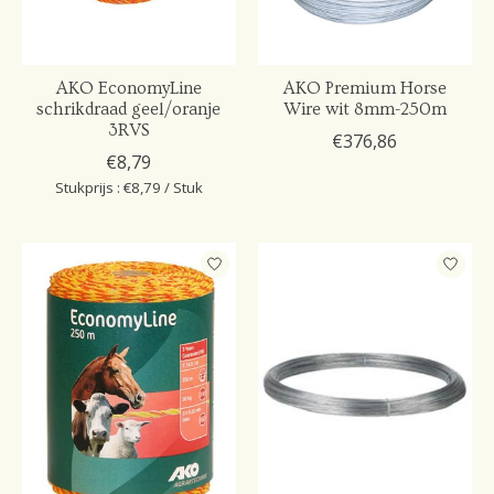
AKO EconomyLine
AKO Premium Horse
schrikdraad geel/oranje
Wire wit 8mm-250m
3RVS
€376,86
€8,79
Stukprijs : €8,79 / Stuk