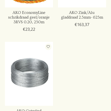
AKO EconomyLine
AKO Zink/Alu
schrikdraad geel/oranje
gladdraad 2.5mm- 625m
3RVS 0.20, 250m
€163,37
€23,22