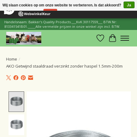
×
206
Reviews
Wij slaan cookies op om onze website te verbeteren. Is dat akkoord?
Ja
8,8
Nee
Meer over cookies »
Handelsnaam: Bakker's Quality Products.___KvK 30117559___ BTW.Nr:
813341541B01._____Alle vermelde prijzen in onze winkel zijn incl. BTW.
Verlanglijst
Winkelwa
Home
/
AKO Getwijnd staaldraad verzinkt zonder haspel 1.5mm-200m
Product image slideshow Items