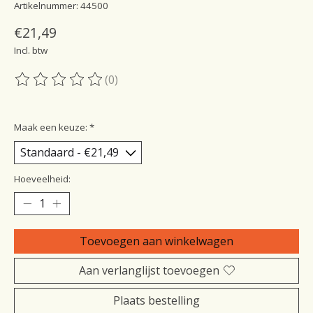
Artikelnummer: 44500
€21,49
Incl. btw
(0)
De beoordeling van dit product is
0
van de 5
Maak een keuze:
*
Hoeveelheid:
Toevoegen aan winkelwagen
Aan verlanglijst toevoegen
Plaats bestelling