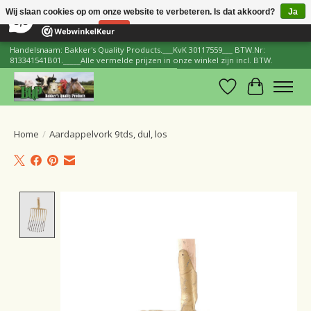
×
206
Reviews
Wij slaan cookies op om onze website te verbeteren. Is dat akkoord?
Ja
8,8
Nee
Meer over cookies »
Handelsnaam: Bakker's Quality Products.___KvK 30117559___ BTW.Nr:
813341541B01._____Alle vermelde prijzen in onze winkel zijn incl. BTW.
Verlanglijst
Winkelwa
Home
/
Aardappelvork 9tds, dul, los
Product image slideshow Items