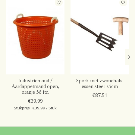
Items van productcarrousel
Industriemand /
Spork met zwanehals,
Aardappelmand open,
essen steel 75cm
oranje 58 ltr.
€87,51
€39,99
Stukprijs : €39,99 / Stuk