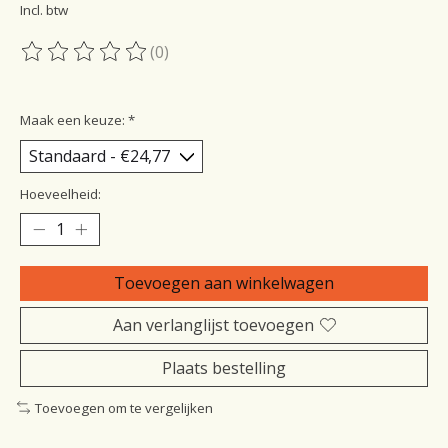
Incl. btw
(0)
De beoordeling van dit product is
0
van de 5
Maak een keuze:
*
Hoeveelheid:
Toevoegen aan winkelwagen
Aan verlanglijst toevoegen
Plaats bestelling
Toevoegen om te vergelijken