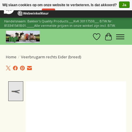
×
206
Reviews
Wij slaan cookies op om onze website te verbeteren. Is dat akkoord?
Ja
8,8
Nee
Meer over cookies »
Handelsnaam: Bakker's Quality Products.___KvK 30117559___ BTW.Nr:
813341541B01._____Alle vermelde prijzen in onze winkel zijn incl. BTW.
Verlanglijst
Winkelwa
Home
/
Veerbrugarm rechts Eider (breed)
Product image slideshow Items