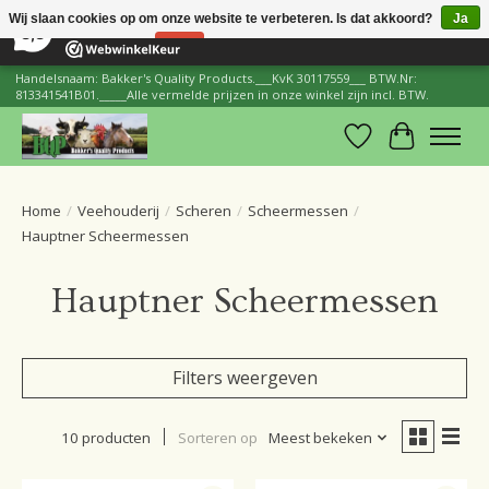
×
206
Reviews
Wij slaan cookies op om onze website te verbeteren. Is dat akkoord?
Ja
8,8
Nee
Meer over cookies »
Handelsnaam: Bakker's Quality Products.___KvK 30117559___ BTW.Nr:
813341541B01._____Alle vermelde prijzen in onze winkel zijn incl. BTW.
Verlanglijst
Winkelwa
Home
/
Veehouderij
/
Scheren
/
Scheermessen
/
Hauptner Scheermessen
Hauptner Scheermessen
Filters weergeven
10 producten
Sorteren op
Meest bekeken