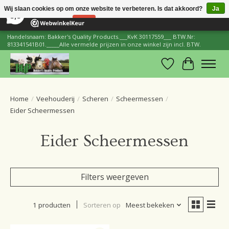
×
206
Reviews
Wij slaan cookies op om onze website te verbeteren. Is dat akkoord?
Ja
8,8
Nee
Meer over cookies »
Handelsnaam: Bakker's Quality Products.___KvK 30117559___ BTW.Nr:
813341541B01._____Alle vermelde prijzen in onze winkel zijn incl. BTW.
Verlanglijst
Winkelwa
Home
/
Veehouderij
/
Scheren
/
Scheermessen
/
Eider Scheermessen
Eider Scheermessen
Filters weergeven
1 producten
Sorteren op
Meest bekeken