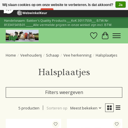
×
206
Reviews
Wij slaan cookies op om onze website te verbeteren. Is dat akkoord?
Ja
8,8
Nee
Meer over cookies »
Handelsnaam: Bakker's Quality Products.___KvK 30117559___ BTW.Nr:
813341541B01._____Alle vermelde prijzen in onze winkel zijn incl. BTW.
Verlanglijst
Winkelwa
Home
/
Veehouderij
/
Schaap
/
Vee herkenning
/
Halsplaatjes
Halsplaatjes
Filters weergeven
5 producten
Sorteren op
Meest bekeken