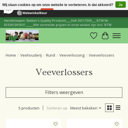
×
206
Reviews
Wij slaan cookies op om onze website te verbeteren. Is dat akkoord?
Ja
8,8
Nee
Meer over cookies »
Handelsnaam: Bakker's Quality Products.___KvK 30117559___ BTW.Nr:
813341541B01._____Alle vermelde prijzen in onze winkel zijn incl. BTW.
Verlanglijst
Winkelwa
Home
/
Veehouderij
/
Rund
/
Veeverlossing
/
Veeverlossers
Veeverlossers
Filters weergeven
5 producten
Sorteren op
Meest bekeken