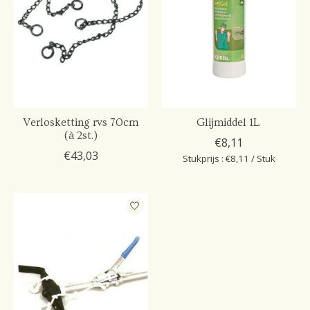
Verlosketting rvs 70cm
Glijmiddel 1L.
(à 2st.)
€8,11
€43,03
Stukprijs : €8,11 / Stuk